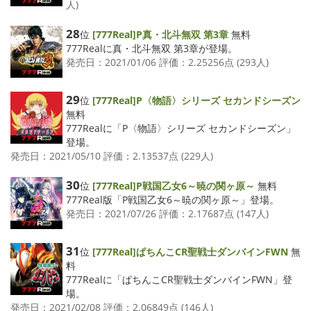
人)
28
位
[777Real]P真・北斗無双 第3章
無料
777Realに真・北斗無双 第3章が登場。
発売日：2021/01/06 評価：2.25256点 (293人)
29
位
[777Real]P〈物語〉シリーズ セカンドシーズン
無料
777Realに「P〈物語〉シリーズ セカンドシーズン」
登場。
発売日：2021/05/10 評価：2.13537点 (229人)
30
位
[777Real]P戦国乙女6～暁の関ヶ原～
無料
777Real版「P戦国乙女6～暁の関ヶ原～」登場。
発売日：2021/07/26 評価：2.17687点 (147人)
31
位
[777Real]ぱちんこCR聖戦士ダンバインFWN
無
料
777Realに「ぱちんこCR聖戦士ダンバインFWN」登
場。
発売日：2021/02/08 評価：2.06849点 (146人)