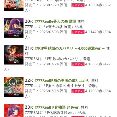
発売日：2023/05/29 評価：
4.16904点 (562
おすすめ!
人)
20
位
[777Real]e蒼天の拳 羅龍
無料
777Realに「e蒼天の拳 羅龍」登場。
発売日：2025/03/03 評価：
4.21429点 (504
おすすめ!
人)
21
位
[7R]P甲鉄城のカバネリ ～4,000連激ver.～
無
料
777REALに「P甲鉄城のカバネリ 」登場。
発売日：2023/07/24 評価：
4.16561点 (477
おすすめ!
人)
22
位
[777Real]P盾の勇者の成り上がり
無料
777Realに「P盾の勇者の成り上がり」登場。
発売日：2025/03/18 評価：
4.17969点 (384
おすすめ!
人)
23
位
[777Real] P化物語 319ver.
無料
777REALに「P化物語 319ver.」登場。