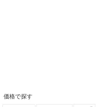
価格で探す