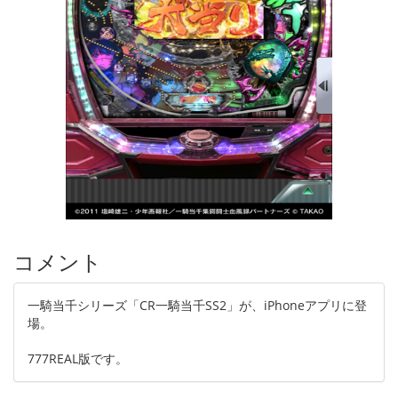
コメント
一騎当千シリーズ「CR一騎当千SS2」が、iPhoneアプリに登
場。
777REAL版です。