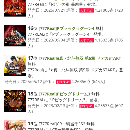
777Realに「P北斗の拳 暴凶星」登場。
発売日：2025/07/21 評価：
4.21806点 (720
おすすめ!
人)
16
位
[777Real]Pブラックラグーン4
無料
777REALに「Pブラックラグーン4」登場。
発売日：2023/09/04 評価：
4.15035点 (705
おすすめ!
人)
17
位
[777Real]e真・北斗無双 第5章 ドデカSTART
無料
777Realに「e真・北斗無双 第5章 ドデカSTART」登
場。
発売日：2025/05/12 評価：
4.26356点 (645人)
おすすめ!
18
位
[777Real]Pビッグドリーム3
無料
777REALに「Pビッグドリーム3」登場。
発売日：2023/02/13 評価：
4.25535点 (607
おすすめ!
人)
19
位 [777Real]CR一騎当千SS2 無料
777REALに「CR一騎当千SS2」登場。