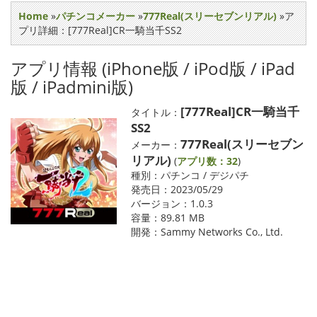
Home
»
パチンコメーカー
»
777Real(スリーセブンリアル)
»ア
プリ詳細：[777Real]CR一騎当千SS2
アプリ情報 (iPhone版 / iPod版 / iPad
版 / iPadmini版)
[777Real]CR一騎当千
タイトル：
SS2
777Real(スリーセブン
メーカー：
リアル)
(
アプリ数：32
)
種別：パチンコ / デジパチ
発売日：2023/05/29
バージョン：1.0.3
容量：89.81 MB
開発：Sammy Networks Co., Ltd.