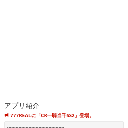
アプリ紹介
777REALに「CR一騎当千SS2」登場。
----------------------------------------