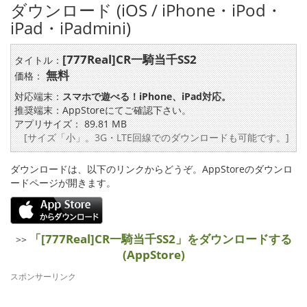
ダウンロード (iOS / iPhone・iPod・
iPad・iPadmini)
[777Real]CR一騎当千SS2
タイトル：
無料
価格：
対応端末：
スマホで遊べる！iPhone、iPad対応。
推奨端末：AppStoreにてご確認下さい。
アプリサイズ： 89.81 MB
[サイズ「小」。3G・LTE回線でのダウンロードも可能です。]
ダウンロードは、以下のリンクからどうぞ。AppStoreのダウンロ
ードページが開きます。
「[777Real]CR一騎当千SS2」をダウンロードする
>>
(AppStore)
スポンサーリンク