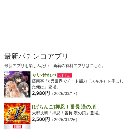
最新パチンコアプリ
最新アプリを楽しみたい！新着の有料アプリはこちら。
ｅいせれべ
おすすめ!
藤商事「e異世界でチート能力（スキル）を手にし
た俺は」登場。
2,980円
（2026/03/17）
[ぱちんこ]押忍！番長 漢の頂
大都技研「押忍！番長 漢の頂」登場。
2,500円
（2026/01/26）