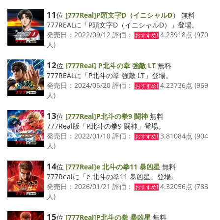
11
位
[777Real]P頭文字D（イニシャルD）
無料
777REALに「P頭文字D（イニシャルD）」登場。
発売日：2022/09/12 評価：
4.23918点 (970
おすすめ!
人)
12
位
[777Real] P北斗の拳 強敵 LT
無料
777REALに「P北斗の拳 強敵 LT」登場。
発売日：2024/05/20 評価：
4.23736点 (969
おすすめ!
人)
13
位
[777Real]P北斗の拳9 闘神
無料
777Real版「P北斗の拳9 闘神」登場。
発売日：2022/01/10 評価：
3.81084点 (904
おすすめ!
人)
14
位
[777Real]e 北斗の拳11 暴凶星
無料
777Realに「e 北斗の拳11 暴凶星」登場。
発売日：2026/01/21 評価：
4.32056点 (783
おすすめ!
人)
15
位
[777Real]P北斗の拳 暴凶星
無料