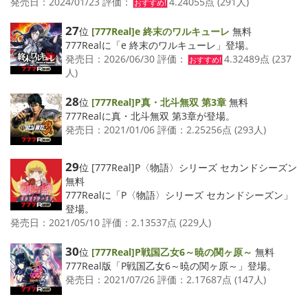
発売日：2024/01/23 評価：
4.24055点 (291人)
おすすめ!
27
位
[777Real]e 終末のワルキューレ
無料
777Realに「e 終末のワルキューレ」登場。
発売日：2026/06/30 評価：
4.32489点 (237
おすすめ!
人)
28
位
[777Real]P真・北斗無双 第3章
無料
777Realに真・北斗無双 第3章が登場。
発売日：2021/01/06 評価：2.25256点 (293人)
29
位 [777Real]P〈物語〉シリーズ セカンドシーズン
無料
777Realに「P〈物語〉シリーズ セカンドシーズン」
登場。
発売日：2021/05/10 評価：2.13537点 (229人)
30
位
[777Real]P戦国乙女6～暁の関ヶ原～
無料
777Real版「P戦国乙女6～暁の関ヶ原～」登場。
発売日：2021/07/26 評価：2.17687点 (147人)