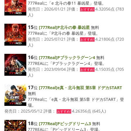
777Realに「e 北斗の拳11 暴凶星」登場。
発売日：2026/01/21 評価：
4.32056点 (783
おすすめ!
人)
15
位
[777Real]P北斗の拳 暴凶星
無料
777Realに「P北斗の拳 暴凶星」登場。
発売日：2025/07/21 評価：
4.21806点 (720
おすすめ!
人)
16
位
[777Real]Pブラックラグーン4
無料
777REALに「Pブラックラグーン4」登場。
発売日：2023/09/04 評価：
4.15035点 (705
おすすめ!
人)
17
位
[777Real]e真・北斗無双 第5章 ドデカSTART
無料
777Realに「e真・北斗無双 第5章 ドデカSTART」登
場。
発売日：2025/05/12 評価：
4.26356点 (645人)
おすすめ!
18
位
[777Real]Pビッグドリーム3
無料
777REALに「Pビッグドリーム3」登場。