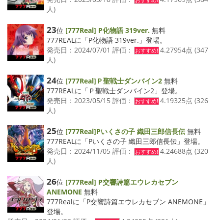
おすすめ!
人)
23
位
[777Real] P化物語 319ver.
無料
777REALに「P化物語 319ver.」登場。
発売日：2024/07/01 評価：
4.27954点 (347
おすすめ!
人)
24
位
[777Real]Ｐ聖戦士ダンバイン2
無料
777REALに「Ｐ聖戦士ダンバイン2」登場。
発売日：2023/05/15 評価：
4.19325点 (326
おすすめ!
人)
25
位
[777Real]Pいくさの子 織田三郎信長伝
無料
777REALに「Pいくさの子 織田三郎信長伝」登場。
発売日：2024/11/05 評価：
4.24688点 (320
おすすめ!
人)
26
位
[777Real] P交響詩篇エウレカセブン
ANEMONE
無料
777Realに「P交響詩篇エウレカセブン ANEMONE」
登場。