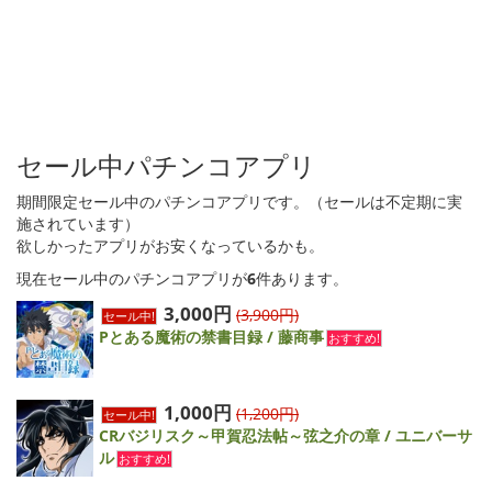
セール中パチンコアプリ
期間限定セール中のパチンコアプリです。（セールは不定期に実
施されています）
欲しかったアプリがお安くなっているかも。
現在セール中のパチンコアプリが
6
件あります。
3,000円
(3,900円)
セール中!
Pとある魔術の禁書目録 / 藤商事
おすすめ!
1,000円
(1,200円)
セール中!
CRバジリスク～甲賀忍法帖～弦之介の章 / ユニバーサ
ル
おすすめ!