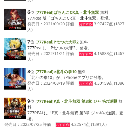
6
位
[777Real]ぱちんこCR真・北斗無双
無料
777Real版「ぱちんこCR真・北斗無双」登場。
発売日：2021/09/20 評価：
3.97427点 (1827
おすすめ!
人)
7
位
[777Real]P七つの大罪2
無料
777Realに「P七つの大罪2」登場。
発売日：2022/11/21 評価：
4.15883点 (1467
おすすめ!
人)
8
位
[777Real]e北斗の拳10
無料
「北斗の拳10」が、iPhoneアプリに登場。
発売日：2024/08/19 評価：
4.30159点 (1386
おすすめ!
人)
9
位
[777Real]P真・北斗無双 第3章 ジャギの逆襲
無
料
777REALに「P真・北斗無双 第3章 ジャギの逆襲」登
場。
発売日：2022/07/25 評価：
4.22574点 (1391人)
おすすめ!