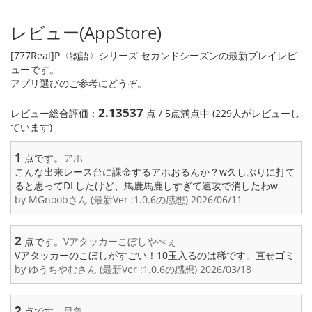
レビュー(AppStore)
[777Real]P〈物語〉シリーズ セカンドシーズンの最新プレイレビ
ューです。
アプリ選びのご参考にどうぞ。
2.13537
レビュー総合評価：
点 / 5点満点中 (229人がレビューし
ています)
1
点です。
アホ
こんな出来レース台に課金するアホおるんか？w久しぶりに打て
ると思ってDLしたけど、馬鹿馬鹿しすぎて速攻で消したわw
by MGnoobさん (最新Ver :1.0.6の感想) 2026/06/11
2
点です。
Vアタッカーこぼしやべぇ
Vアタッカーのこぼしがすごい！10玉入るのは稀です。直せゴミ
by ゆうちやむさん (最新Ver :1.0.6の感想) 2026/03/18
2
点です。
早急