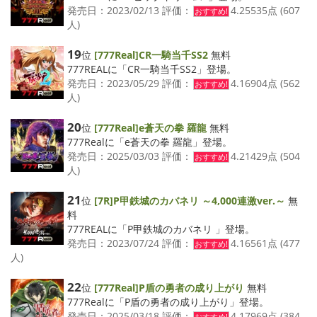
発売日：2023/02/13 評価：
4.25535点 (607
おすすめ!
人)
19
位
[777Real]CR一騎当千SS2
無料
777REALに「CR一騎当千SS2」登場。
発売日：2023/05/29 評価：
4.16904点 (562
おすすめ!
人)
20
位
[777Real]e蒼天の拳 羅龍
無料
777Realに「e蒼天の拳 羅龍」登場。
発売日：2025/03/03 評価：
4.21429点 (504
おすすめ!
人)
21
位
[7R]P甲鉄城のカバネリ ～4,000連激ver.～
無
料
777REALに「P甲鉄城のカバネリ 」登場。
発売日：2023/07/24 評価：
4.16561点 (477
おすすめ!
人)
22
位
[777Real]P盾の勇者の成り上がり
無料
777Realに「P盾の勇者の成り上がり」登場。
発売日：2025/03/18 評価：
4.17969点 (384