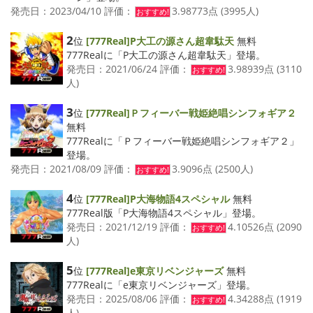
発売日：2023/04/10 評価：
3.98773点 (3995人)
おすすめ!
2
位
[777Real]P大工の源さん超韋駄天
無料
777Realに「P大工の源さん超韋駄天」登場。
発売日：2021/06/24 評価：
3.98939点 (3110
おすすめ!
人)
3
位
[777Real]Ｐフィーバー戦姫絶唱シンフォギア２
無料
777Realに「Ｐフィーバー戦姫絶唱シンフォギア２」
登場。
発売日：2021/08/09 評価：
3.9096点 (2500人)
おすすめ!
4
位
[777Real]P大海物語4スペシャル
無料
777Real版「P大海物語4スペシャル」登場。
発売日：2021/12/19 評価：
4.10526点 (2090
おすすめ!
人)
5
位
[777Real]e東京リベンジャーズ
無料
777Realに「e東京リベンジャーズ」登場。
発売日：2025/08/06 評価：
4.34288点 (1919
おすすめ!
人)