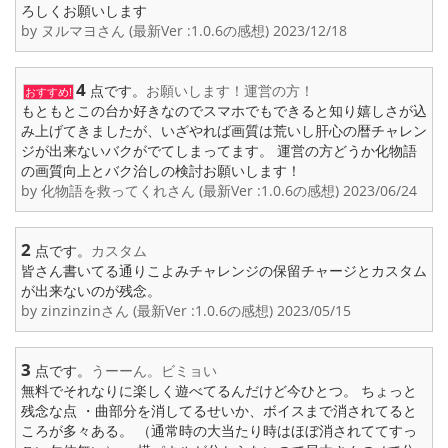
ろしくお願いします
by ヌルマヨさん (最新Ver :1.0.6の感想) 2023/12/18
4
点です。
お願いします！運営の方！
おすすめ!
もともとこの台か好きなのでスマホでもできると知り嬉しさが込
み上げてきましたが、いざやれば画質は荒いし肝心の暦チャレン
ジが出来ないバクがでてしまってます。 運営の方どうか化物語
の画質向上とバク治しの検討お願いします！
by 化物語を救ってくれさん (最新Ver :1.0.6の感想) 2023/06/24
2
点です。
カスタム
皆さん書いてる通りこよみチャレンジの保留チャージとカスタム
が出来ないのが残念。
by zinzinzinさん (最新Ver :1.0.6の感想) 2023/05/15
3
点です。
うーーん。ビミョい
無料でそれなりに楽しく遊べてるんだけど今ひとつ。 ちょっと
残念な点 ・曲部分を消してるせいか、ボイスまで消されてると
ころが多々ある。 （通常時の大当たり時はほぼ消されててすっ