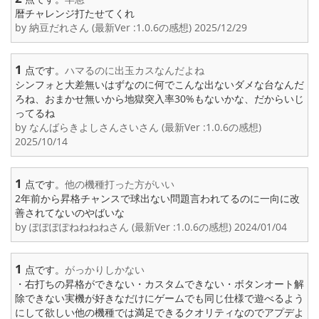
暦チャレンジ打たせてくれ
by 納豆だれさん (最新Ver :1.0.6の感想) 2025/12/29
1
点です。
ハマるのに出玉カスなんだよね
シンフォと大差無いはずなのに何でこんな出ないダメな台なんだ
ろね、おまかせ無いから地獄突入率30%もないかな、だからいじ
ってるね
by なんばらきよしさんさいさん (最新Ver :1.0.6の感想)
2025/10/14
1
点です。
他の機種打った方がいい
2年前から昇格チャンスで球出ない問題言われてるのに一向に改
善されてないのやばいな
by ぽぽぽぽねねねねさん (最新Ver :1.0.6の感想) 2024/01/04
1
点です。
がっかりしかない
・右打ちの昇格ができない・カスタムできない・ボタンオート解
除できない実機が好きなだけにゲームでも同じ仕様で遊べるよう
にして欲しい他の機種では満足できるクオリティなのでアプデよ