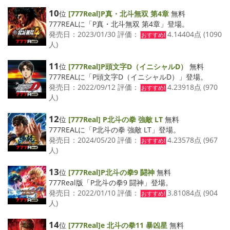
10
位
[777Real]P真・北斗無双 第4章
無料
777REALに「P真・北斗無双 第4章」登場。
発売日：2023/01/30 評価：
4.14404点 (1090
おすすめ!
人)
11
位
[777Real]P頭文字D（イニシャルD）
無料
777REALに「P頭文字D（イニシャルD）」登場。
発売日：2022/09/12 評価：
4.23918点 (970
おすすめ!
人)
12
位
[777Real] P北斗の拳 強敵 LT
無料
777REALに「P北斗の拳 強敵 LT」登場。
発売日：2024/05/20 評価：
4.23578点 (967
おすすめ!
人)
13
位
[777Real]P北斗の拳9 闘神
無料
777Real版「P北斗の拳9 闘神」登場。
発売日：2022/01/10 評価：
3.81084点 (904
おすすめ!
人)
14
位
[777Real]e 北斗の拳11 暴凶星
無料