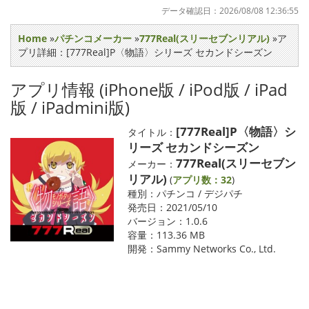
データ確認日：2026/08/08 12:36:55
Home
»
パチンコメーカー
»
777Real(スリーセブンリアル)
»ア
プリ詳細：[777Real]P〈物語〉シリーズ セカンドシーズン
アプリ情報 (iPhone版 / iPod版 / iPad
版 / iPadmini版)
[777Real]P〈物語〉シ
タイトル：
リーズ セカンドシーズン
777Real(スリーセブン
メーカー：
リアル)
(
アプリ数：32
)
種別：パチンコ / デジパチ
発売日：2021/05/10
バージョン：1.0.6
容量：113.36 MB
開発：Sammy Networks Co., Ltd.