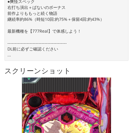
●爽怪スペック
右打ち演出＋ぱないのボーナス
前作よりももっと続く物語
継続率約86%（時短10回:約75%＋保留4回:約43%）
最新機種を【777Real】で体感しよう！
----------------------------------------
DL前に必ずご確認ください
...
スクリーンショット