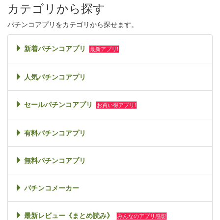
カテゴリから探す
パチンコアプリをカテゴリから探せます。
新着パチンコアプリ
最新アプリ!
人気パチンコアプリ
セールパチンコアプリ
お買い得アプリ!
有料パチンコアプリ
無料パチンコアプリ
パチンコメーカー
最新レビュー《まとめ読み》
みんなのアプリ感想