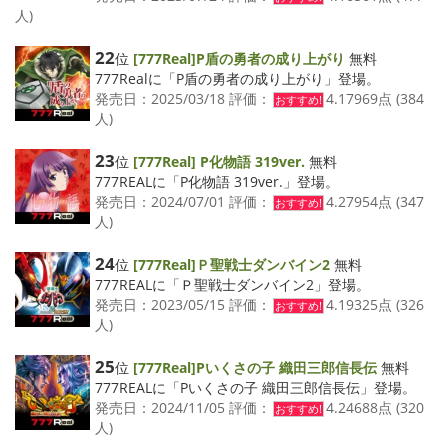
人)
22
位
[777Real]P盾の勇者の成り上がり
無料
777Realに「P盾の勇者の成り上がり」登場。
発売日：2025/03/18 評価：
4.17969点 (384
おすすめ!
人)
23
位
[777Real] P化物語 319ver.
無料
777REALに「P化物語 319ver.」登場。
発売日：2024/07/01 評価：
4.27954点 (347
おすすめ!
人)
24
位
[777Real]Ｐ聖戦士ダンバイン2
無料
777REALに「Ｐ聖戦士ダンバイン2」登場。
発売日：2023/05/15 評価：
4.19325点 (326
おすすめ!
人)
25
位
[777Real]Pいくさの子 織田三郎信長伝
無料
777REALに「Pいくさの子 織田三郎信長伝」登場。
発売日：2024/11/05 評価：
4.24688点 (320
おすすめ!
人)