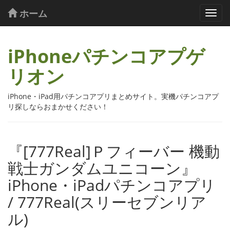
ホーム
iPhoneパチンコアプゲ
リオン
iPhone・iPad用パチンコアプリまとめサイト。実機パチンコアプ
リ探しならおまかせください！
『[777Real]Ｐフィーバー 機動
戦士ガンダムユニコーン』
iPhone・iPadパチンコアプリ
/ 777Real(スリーセブンリア
ル)