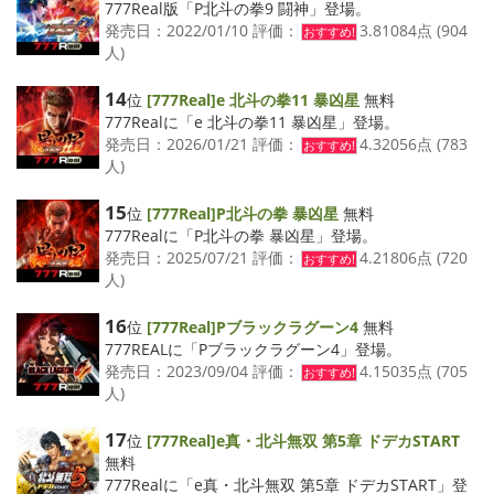
777Real版「P北斗の拳9 闘神」登場。
発売日：2022/01/10 評価：
3.81084点 (904
おすすめ!
人)
14
位
[777Real]e 北斗の拳11 暴凶星
無料
777Realに「e 北斗の拳11 暴凶星」登場。
発売日：2026/01/21 評価：
4.32056点 (783
おすすめ!
人)
15
位
[777Real]P北斗の拳 暴凶星
無料
777Realに「P北斗の拳 暴凶星」登場。
発売日：2025/07/21 評価：
4.21806点 (720
おすすめ!
人)
16
位
[777Real]Pブラックラグーン4
無料
777REALに「Pブラックラグーン4」登場。
発売日：2023/09/04 評価：
4.15035点 (705
おすすめ!
人)
17
位
[777Real]e真・北斗無双 第5章 ドデカSTART
無料
777Realに「e真・北斗無双 第5章 ドデカSTART」登