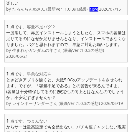
楽しい
by たろんらんぬさん (最新Ver :1.0.3の感想)
2026/07/15
NEW!
1
点です。
容量不足バグ？
一度消して、再度インストールしようとしたら、スマホの容量は
足りてるのになぜか足りませんとなり、インストールできなくな
りました。バグと思われますので、早急に対応お願いします。
by 生まれがガンダムの年さん (最新Ver :1.0.3の感想)
2026/06/21
1
点です。
早急な対応を
ときどきアプリを開くと、大抵5.0Gのアップデートをさせられ
ます。ですが、「容量不足である」との警告が来るんですよ。
(容量は十分確保してるのに)安定性の向上とはなんなのでしょう
か。不安定すぎませんか？
by レインボーサンダーさん (最新Ver :1.0.3の感想) 2026/06/19
1
点です。
つまんない
からサーは最高設定でも全然出ない、パチも連チャンしない現実