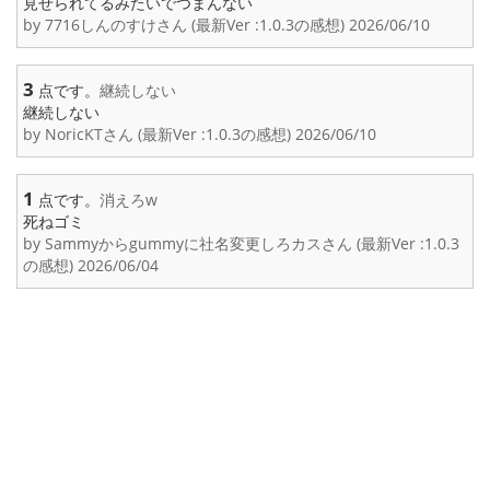
見せられてるみたいでつまんない
by 7716しんのすけさん (最新Ver :1.0.3の感想) 2026/06/10
3
点です。
継続しない
継続しない
by NoricKTさん (最新Ver :1.0.3の感想) 2026/06/10
1
点です。
消えろw
死ねゴミ
by Sammyからgummyに社名変更しろカスさん (最新Ver :1.0.3
の感想) 2026/06/04