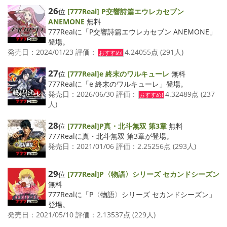
26
位
[777Real] P交響詩篇エウレカセブン
ANEMONE
無料
777Realに「P交響詩篇エウレカセブン ANEMONE」
登場。
発売日：2024/01/23 評価：
4.24055点 (291人)
おすすめ!
27
位
[777Real]e 終末のワルキューレ
無料
777Realに「e 終末のワルキューレ」登場。
発売日：2026/06/30 評価：
4.32489点 (237
おすすめ!
人)
28
位
[777Real]P真・北斗無双 第3章
無料
777Realに真・北斗無双 第3章が登場。
発売日：2021/01/06 評価：2.25256点 (293人)
29
位
[777Real]P〈物語〉シリーズ セカンドシーズン
無料
777Realに「P〈物語〉シリーズ セカンドシーズン」
登場。
発売日：2021/05/10 評価：2.13537点 (229人)