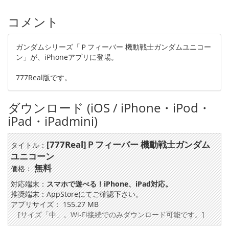
コメント
ガンダムシリーズ「Ｐフィーバー 機動戦士ガンダムユニコー
ン」が、iPhoneアプリに登場。
777Real版です。
ダウンロード (iOS / iPhone・iPod・
iPad・iPadmini)
[777Real]Ｐフィーバー 機動戦士ガンダム
タイトル：
ユニコーン
無料
価格：
対応端末：
スマホで遊べる！iPhone、iPad対応。
推奨端末：AppStoreにてご確認下さい。
アプリサイズ： 155.27 MB
[サイズ「中」。Wi-Fi接続でのみダウンロード可能です。]