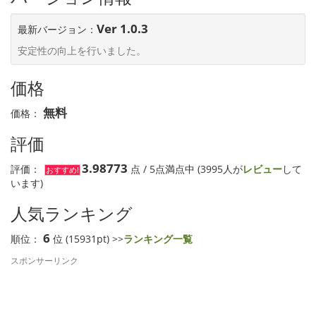
Ver 1.0.3
最新バージョン：
安定性の向上を行いました。
価格
無料
価格：
評価
3.98773
評価：
点 / 5点満点中 (3995人が
レビュー
して
おすすめ!
います)
人気ランキング
6
順位：
位 (15931pt) >>
ランキング一覧
スポンサーリンク