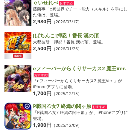
ｅいせれべ
おすすめ!
藤商事「e異世界でチート能力（スキル）を手にし
た俺は」登場。
2,980円
（2026/03/17）
[ぱちんこ]押忍！番長 漢の頂
大都技研「押忍！番長 漢の頂」登場。
2,500円
（2026/01/26）
eフィーバーからくりサーカス2 魔王Ver.
おすすめ!
「eフィーバーからくりサーカス2 魔王Ver.」が
iPhoneアプリに登場。
1,700円
（2025/12/15）
P戦国乙女7 終焉の関ヶ原
おすすめ!
「P戦国乙女7 終焉の関ヶ原」が、iPhoneアプリに
登場。
1,900円
（2025/12/09）