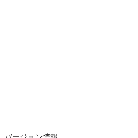
バージョン情報