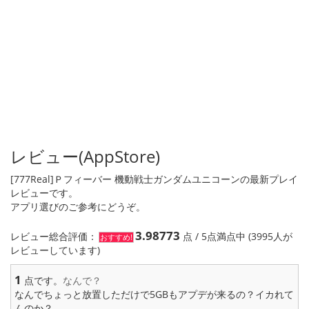
レビュー(AppStore)
[777Real]Ｐフィーバー 機動戦士ガンダムユニコーンの最新プレイ
レビューです。
アプリ選びのご参考にどうぞ。
3.98773
レビュー総合評価：
点 / 5点満点中 (3995人が
おすすめ!
レビューしています)
1
点です。
なんで？
なんでちょっと放置しただけで5GBもアプデが来るの？イカれて
んのか？