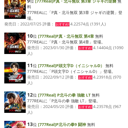
9
位
[777Real]P真・北斗無双 第3章 ジャギの逆襲
無
料
777REALに「P真・北斗無双 第3章 ジャギの逆襲」登
場。
発売日：2022/07/25 評価：
4.22574点 (1391人)
おすすめ!
10
位
[777Real]P真・北斗無双 第4章
無料
777REALに「P真・北斗無双 第4章」登場。
発売日：2023/01/30 評価：
4.14404点 (1090
おすすめ!
人)
11
位
[777Real]P頭文字D（イニシャルD）
無料
777REALに「P頭文字D（イニシャルD）」登場。
発売日：2022/09/12 評価：
4.23918点 (970
おすすめ!
人)
12
位
[777Real] P北斗の拳 強敵 LT
無料
777REALに「P北斗の拳 強敵 LT」登場。
発売日：2024/05/20 評価：
4.23578点 (967
おすすめ!
人)
13
位
[777Real]P北斗の拳9 闘神
無料