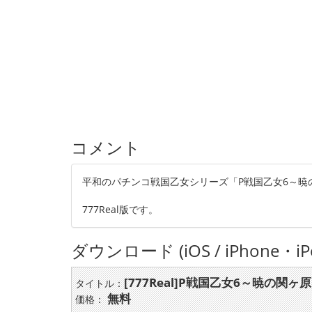
コメント
平和のパチンコ戦国乙女シリーズ「P戦国乙女6～暁の
777Real版です。
ダウンロード (iOS / iPhone・iPo
[777Real]P戦国乙女6～暁の関ヶ
タイトル：
無料
価格：