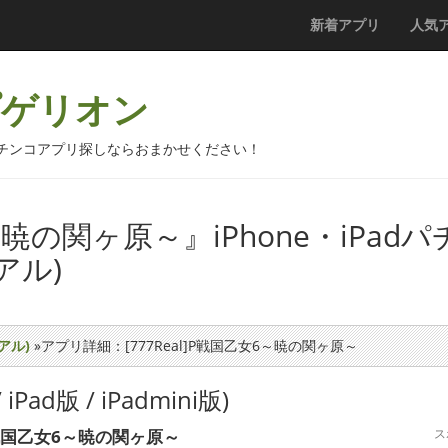
新着アプリ
人気
プゲリオン
機パチンコアプリ探しならおまかせください！
6～暁の関ヶ原～』iPhone・iPad
アル)
アル)
»アプリ詳細：[777Real]P戦国乙女6～暁の関ヶ原～
iPad版 / iPadmini版)
]P戦国乙女6～暁の関ヶ原～
ス