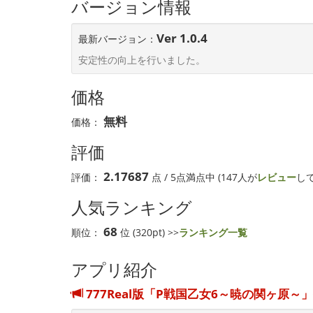
バージョン情報
Ver 1.0.4
最新バージョン：
安定性の向上を行いました。
価格
無料
価格：
評価
2.17687
評価：
点 / 5点満点中 (147人が
レビュー
し
人気ランキング
68
順位：
位 (320pt) >>
ランキング一覧
アプリ紹介
777Real版「P戦国乙女6～暁の関ヶ原～