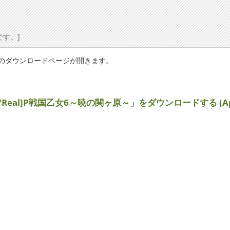
です。]
reのダウンロードページが開きます。
77Real]P戦国乙女6～暁の関ヶ原～」をダウンロードする (App