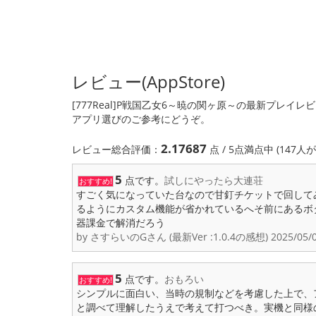
レビュー(AppStore)
[777Real]P戦国乙女6～暁の関ヶ原～の最新プレイレ
アプリ選びのご参考にどうぞ。
2.17687
レビュー総合評価：
点 / 5点満点中 (147
5
点です。
試しにやったら大連荘
おすすめ!
すごく気になっていた台なので甘釘チケットで回して
るようにカスタム機能が省かれているへそ前にあるボ
器課金で解消だろう
by さすらいのGさん (最新Ver :1.0.4の感想) 2025/05/
5
点です。
おもろい
おすすめ!
シンプルに面白い、当時の規制などを考慮した上で、
と調べて理解したうえで考えて打つべき。実機と同様