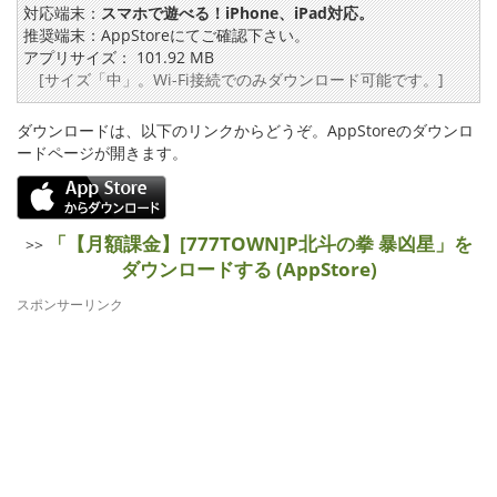
対応端末：
スマホで遊べる！iPhone、iPad対応。
推奨端末：AppStoreにてご確認下さい。
アプリサイズ： 101.92 MB
[サイズ「中」。Wi-Fi接続でのみダウンロード可能です。]
ダウンロードは、以下のリンクからどうぞ。AppStoreのダウンロ
ードページが開きます。
「【月額課金】[777TOWN]P北斗の拳 暴凶星」を
>>
ダウンロードする (AppStore)
スポンサーリンク