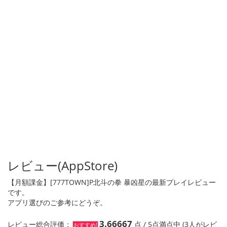
レビュー(AppStore)
【月額課金】[777TOWN]P北斗の拳 暴凶星の最新プレイレビュー
です。
アプリ選びのご参考にどうぞ。
3.66667
レビュー総合評価：
点 / 5点満点中 (3人がレビ
おすすめ!