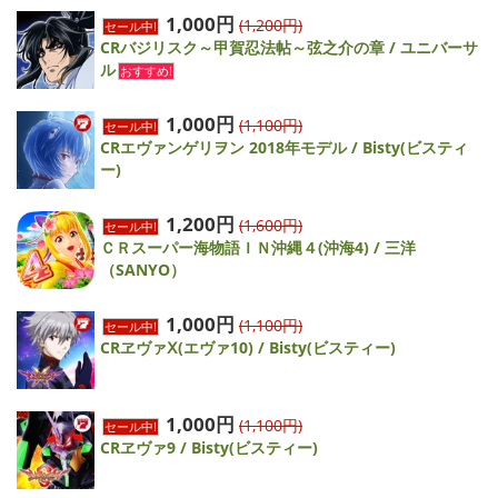
1,000円
(1,200円)
セール中!
CRバジリスク～甲賀忍法帖～弦之介の章 / ユニバーサ
ル
おすすめ!
1,000円
(1,100円)
セール中!
CRエヴァンゲリヲン 2018年モデル / Bisty(ビスティ
ー)
1,200円
(1,600円)
セール中!
ＣＲスーパー海物語ＩＮ沖縄４(沖海4) / 三洋
（SANYO）
1,000円
(1,100円)
セール中!
CRヱヴァⅩ(エヴァ10) / Bisty(ビスティー)
1,000円
(1,100円)
セール中!
CRヱヴァ9 / Bisty(ビスティー)