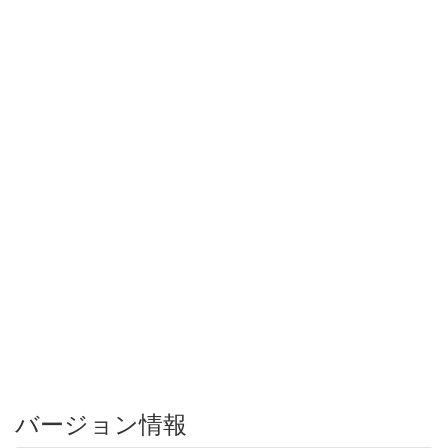
バージョン情報