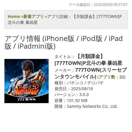
データ確認日：2026/08/09 00:37:07
Home
»
新着アプリ
»アプリ詳細：【月額課金】[777TOWN]P
北斗の拳 暴凶星
アプリ情報 (iPhone版 / iPod版 / iPad
版 / iPadmini版)
【月額課金】
タイトル：
[777TOWN]P北斗の拳 暴凶星
777TOWN(スリーセブ
メーカー：
ンタウンモバイル)
(
アプリ数：22
)
種別：パチンコ / デジパチ
発売日：2025/08/18
バージョン：3.0.0
容量：101.92 MB
開発：Sammy Networks Co., Ltd.