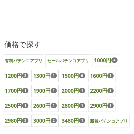
価格で探す
1000円
4
有料パチンコアプリ
セールパチンコアプリ
1200円
1300円
1500円
1600円
2
1
6
1
1700円
1900円
2000円
2200円
1
1
1
3
2500円
2600円
2800円
2900円
1
1
1
1
2980円
3000円
3480円
3
2
1
新着パチンコアプリ