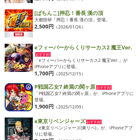
[ぱちんこ]押忍！番長 漢の頂
大都技研「押忍！番長 漢の頂」登場。
2,500円
（2026/01/26）
eフィーバーからくりサーカス2 魔王Ver.
おすすめ!
「eフィーバーからくりサーカス2 魔王Ver.」が
iPhoneアプリに登場。
1,700円
（2025/12/15）
P戦国乙女7 終焉の関ヶ原
おすすめ!
「P戦国乙女7 終焉の関ヶ原」が、iPhoneアプリに
登場。
1,900円
（2025/12/09）
e東京リベンジャーズ
おすすめ!
「e東京リベンジャーズ(東リベ)」が、iPhoneアプ
リに登場。