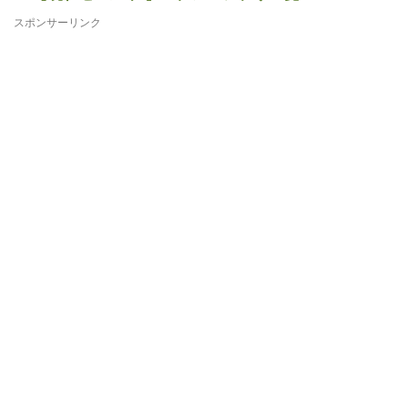
スポンサーリンク