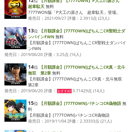
12
位
【月額課金】【777TOWN】P大工の源さん
超韋駄天
無料
777TWON版「P大工の源さん 超韋駄天」登場。
発売日：2021/09/27 評価：2.3913点 (23人)
13
位
【月額課金】[777TOWN]ぱちんこCR聖戦士ダ
ンバインFWN
無料
【月額課金】[777TOWN]ぱちんこCR聖戦士ダンバイ
ンFWN
発売日：2019/06/20 評価：3.25点 (16人)
14
位
【月額課金】[777TOWN]ぱちんこCR真・北斗
無双 第2章
無料
【月額課金】[777TOWN]ぱちんこCR真・北斗無双
第2章
発売日：2019/06/20 評価：
3.71429点 (14人)
おすすめ!
15
位
【月額課金】[777TOWN]パチンコCR偽物語
無
料
【月額課金】[777TOWN]パチンコCR偽物語
発売日：2019/11/04 評価：2.33333点 (21人)