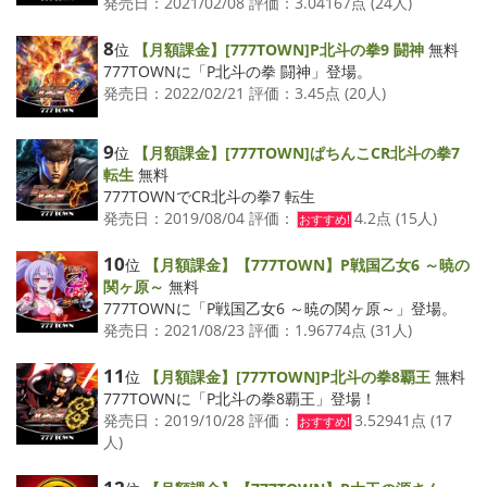
発売日：2021/02/08 評価：3.04167点 (24人)
8
位
【月額課金】[777TOWN]P北斗の拳9 闘神
無料
777TOWNに「P北斗の拳 闘神」登場。
発売日：2022/02/21 評価：3.45点 (20人)
9
位
【月額課金】[777TOWN]ぱちんこCR北斗の拳7
転生
無料
777TOWNでCR北斗の拳7 転生
発売日：2019/08/04 評価：
4.2点 (15人)
おすすめ!
10
位
【月額課金】【777TOWN】P戦国乙女6 ～暁の
関ヶ原～
無料
777TOWNに「P戦国乙女6 ～暁の関ヶ原～」登場。
発売日：2021/08/23 評価：1.96774点 (31人)
11
位
【月額課金】[777TOWN]P北斗の拳8覇王
無料
777TOWNに「P北斗の拳8覇王」登場！
発売日：2019/10/28 評価：
3.52941点 (17
おすすめ!
人)