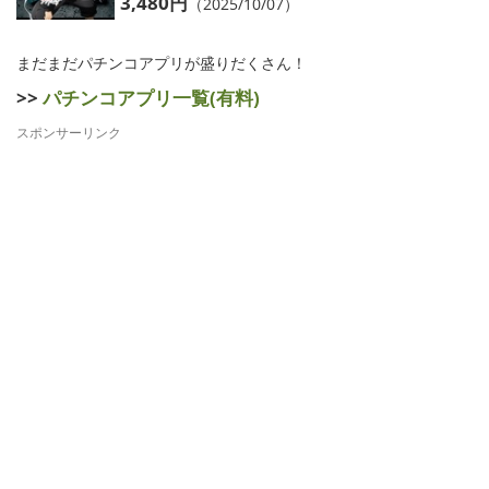
3,480円
（2025/10/07）
まだまだパチンコアプリが盛りだくさん！
>>
パチンコアプリ一覧(有料)
スポンサーリンク