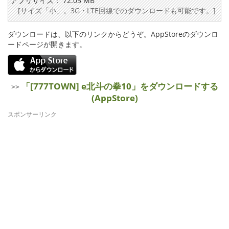
アプリサイズ： 72.05 MB
[サイズ「小」。3G・LTE回線でのダウンロードも可能です。]
ダウンロードは、以下のリンクからどうぞ。AppStoreのダウンロ
ードページが開きます。
「[777TOWN] e北斗の拳10」をダウンロードする
>>
(AppStore)
スポンサーリンク