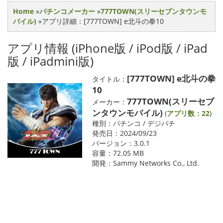
Home
»
パチンコメーカー
»
777TOWN(スリーセブンタウンモ
バイル)
»アプリ詳細：[777TOWN] e北斗の拳10
アプリ情報 (iPhone版 / iPod版 / iPad
版 / iPadmini版)
[777TOWN] e北斗の拳
タイトル：
10
777TOWN(スリーセブ
メーカー：
ンタウンモバイル)
(
アプリ数：22
)
種別：パチンコ / デジパチ
発売日：2024/09/23
バージョン：3.0.1
容量：72.05 MB
開発：Sammy Networks Co., Ltd.