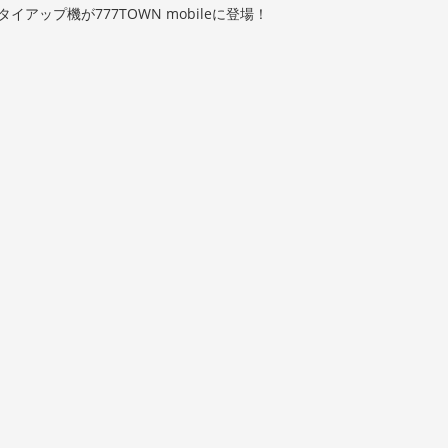
イアップ機が777TOWN mobileに登場！