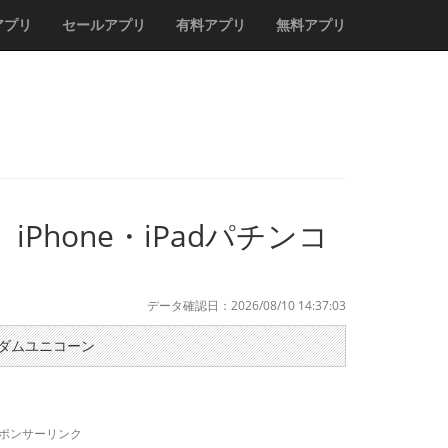
アプリ
セールアプリ
有料アプリ
無料アプリ
Phone・iPadパチンコ
データ確認日：2026/08/10 14:37:03
ンダムユニコーン
ポンサーリンク