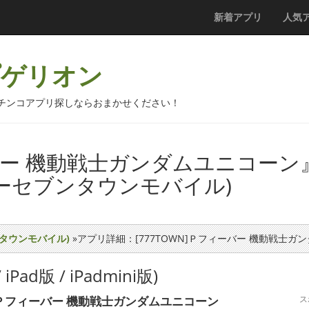
新着アプリ
人気
プゲリオン
機パチンコアプリ探しならおまかせください！
バー 機動戦士ガンダムユニコーン』i
スリーセブンタウンモバイル)
ンタウンモバイル)
»アプリ詳細：[777TOWN]Ｐフィーバー 機動戦士ガ
iPad版 / iPadmini版)
N]Ｐフィーバー 機動戦士ガンダムユニコーン
ス