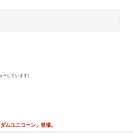
ュー
しています)
ガンダムユニコーン」登場。