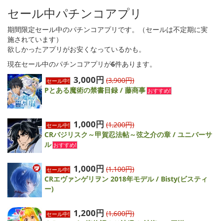
セール中パチンコアプリ
期間限定セール中のパチンコアプリです。（セールは不定期に実
施されています）
欲しかったアプリがお安くなっているかも。
現在セール中のパチンコアプリが
6
件あります。
3,000円
(3,900円)
セール中!
Pとある魔術の禁書目録 / 藤商事
おすすめ!
1,000円
(1,200円)
セール中!
CRバジリスク～甲賀忍法帖～弦之介の章 / ユニバーサ
ル
おすすめ!
1,000円
(1,100円)
セール中!
CRエヴァンゲリヲン 2018年モデル / Bisty(ビスティ
ー)
1,200円
(1,600円)
セール中!