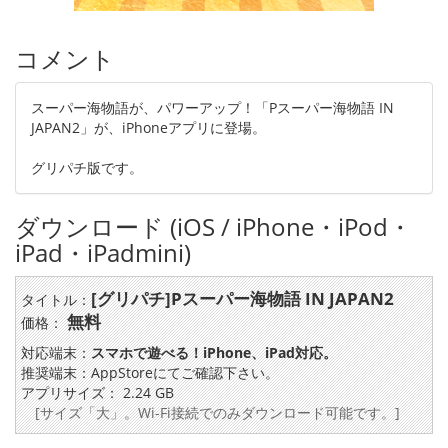
コメント
スーパー海物語が、パワーアップ！「Pスーパー海物語 IN
JAPAN2」が、iPhoneアプリに登場。
グリパチ版です。
ダウンロード (iOS / iPhone・iPod・
iPad・iPadmini)
[グリパチ]Pスーパー海物語 IN JAPAN2
タイトル：
無料
価格：
対応端末：
スマホで遊べる！iPhone、iPad対応。
推奨端末：AppStoreにてご確認下さい。
アプリサイズ： 2.24 GB
[サイズ「大」。Wi-Fi接続でのみダウンロード可能です。]