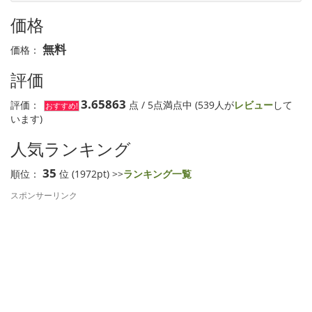
価格
無料
価格：
評価
3.65863
評価：
点 / 5点満点中 (539人が
レビュー
して
おすすめ!
います)
人気ランキング
35
順位：
位 (1972pt) >>
ランキング一覧
スポンサーリンク