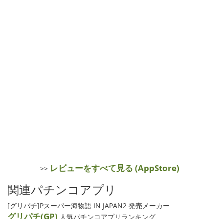
レビューをすべて見る (AppStore)
>>
関連パチンコアプリ
[グリパチ]Pスーパー海物語 IN JAPAN2 発売メーカー
グリパチ(GP)
人気パチンコアプリランキング