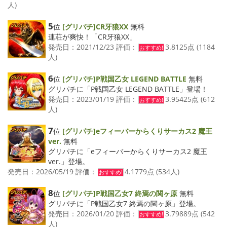
人)
5
位
[グリパチ]CR牙狼XX
無料
連荘が爽快！「CR牙狼XX」
発売日：2021/12/23 評価：
3.8125点 (1184
おすすめ!
人)
6
位
[グリパチ]P戦国乙女 LEGEND BATTLE
無料
グリパチに「P戦国乙女 LEGEND BATTLE」登場！
発売日：2023/01/19 評価：
3.95425点 (612
おすすめ!
人)
7
位
[グリパチ]eフィーバーからくりサーカス2 魔王
ver.
無料
グリパチに「eフィーバーからくりサーカス2 魔王
ver.」登場。
発売日：2026/05/19 評価：
4.1779点 (534人)
おすすめ!
8
位
[グリパチ]P戦国乙女7 終焉の関ヶ原
無料
グリパチに「P戦国乙女7 終焉の関ヶ原」登場。
発売日：2026/01/20 評価：
3.79889点 (542
おすすめ!
人)