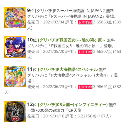
9
位 [グリパチ]Pスーパー海物語 IN JAPAN2 無料
グリパチに「Pスーパー海物語 IN JAPAN2」登場。
発売日：2021/03/04 評価：
3.65863点 (539
おすすめ!
人)
10
位
[グリパチ]P戦国乙女6～暁の関ヶ原～
無料
グリパチに「P戦国乙女6～暁の関ヶ原～」登場。
発売日：2021/05/20 評価：
3.66307点 (463
おすすめ!
人)
11
位
[グリパチ]P大海物語4スペシャル
無料
グリパチに「P大海物語4スペシャル（大海4）」登
場！
発売日：2022/06/23 評価：
3.98691点 (382
おすすめ!
人)
12
位
[グリパチ]CR天龍∞(インフィニティー)
無料
一撃7000発の破壊力「CR天龍」
発売日：2019/01/10 評価：3.22156点 (167人)