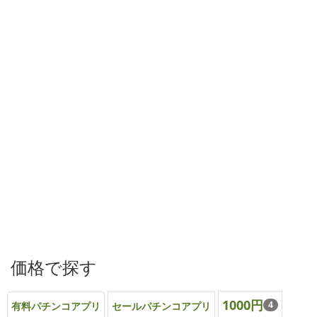
価格で探す
1000円
4
有料パチンコアプリ
セールパチンコアプリ