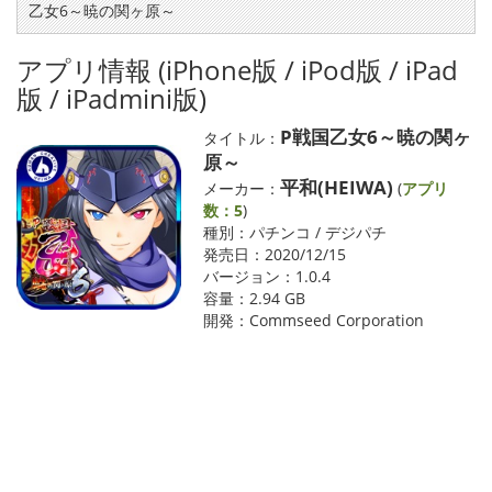
乙女6～暁の関ヶ原～
アプリ情報 (iPhone版 / iPod版 / iPad
版 / iPadmini版)
P戦国乙女6～暁の関ヶ
タイトル：
原～
平和(HEIWA)
メーカー：
(
アプリ
数：5
)
種別：パチンコ / デジパチ
発売日：2020/12/15
バージョン：1.0.4
容量：2.94 GB
開発：Commseed Corporation