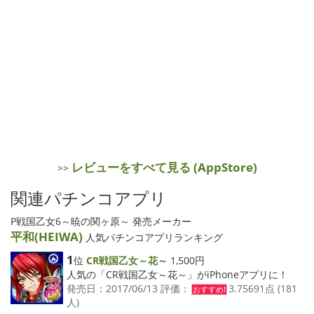
レビューをすべて見る (AppStore)
>>
関連パチンコアプリ
P戦国乙女6～暁の関ヶ原～ 発売メーカー
平和(HEIWA)
人気パチンコアプリランキング
1
位
CR戦国乙女～花～
1,500円
人気の「CR戦国乙女～花～」がiPhoneアプリに！
発売日：2017/06/13 評価：
3.75691点 (181
おすすめ!
人)