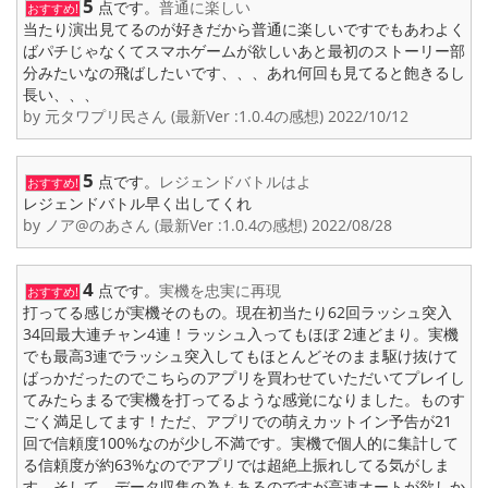
5
点です。
普通に楽しい
おすすめ!
当たり演出見てるのが好きだから普通に楽しいですでもあわよく
ばパチじゃなくてスマホゲームが欲しいあと最初のストーリー部
分みたいなの飛ばしたいです、、、あれ何回も見てると飽きるし
長い、、、
by 元タワプリ民さん (最新Ver :1.0.4の感想) 2022/10/12
5
点です。
レジェンドバトルはよ
おすすめ!
レジェンドバトル早く出してくれ
by ノア@のあさん (最新Ver :1.0.4の感想) 2022/08/28
4
点です。
実機を忠実に再現
おすすめ!
打ってる感じが実機そのもの。現在初当たり62回ラッシュ突入
34回最大連チャン4連！ラッシュ入ってもほぼ 2連どまり。実機
でも最高3連でラッシュ突入してもほとんどそのまま駆け抜けて
ばっかだったのでこちらのアプリを買わせていただいてプレイし
てみたらまるで実機を打ってるような感覚になりました。ものす
ごく満足してます！ただ、アプリでの萌えカットイン予告が21
回で信頼度100%なのが少し不満です。実機で個人的に集計して
る信頼度が約63%なのでアプリでは超絶上振れしてる気がしま
す。そして、データ収集の為もあるのですが高速オートが欲しか