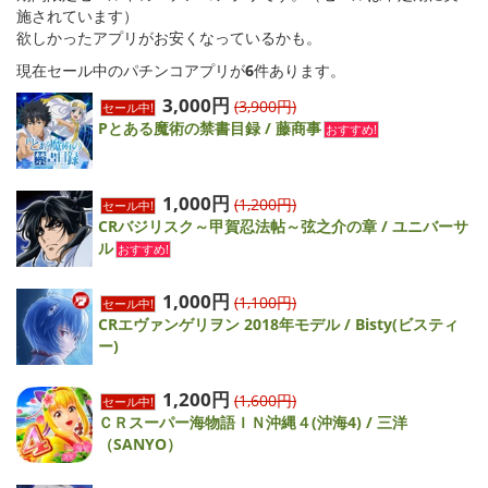
施されています）
欲しかったアプリがお安くなっているかも。
現在セール中のパチンコアプリが
6
件あります。
3,000円
(3,900円)
セール中!
Pとある魔術の禁書目録 / 藤商事
おすすめ!
1,000円
(1,200円)
セール中!
CRバジリスク～甲賀忍法帖～弦之介の章 / ユニバーサ
ル
おすすめ!
1,000円
(1,100円)
セール中!
CRエヴァンゲリヲン 2018年モデル / Bisty(ビスティ
ー)
1,200円
(1,600円)
セール中!
ＣＲスーパー海物語ＩＮ沖縄４(沖海4) / 三洋
（SANYO）