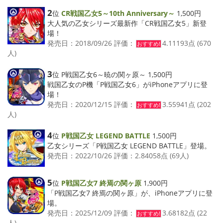
2
位
CR戦国乙女5～10th Anniversary～
1,500円
大人気の乙女シリーズ最新作「CR戦国乙女5」新登
場！
発売日：2018/09/26 評価：
4.11193点 (670
おすすめ!
人)
3
位 P戦国乙女6～暁の関ヶ原～ 1,500円
戦国乙女のP機「P戦国乙女6」がiPhoneアプリに登
場！
発売日：2020/12/15 評価：
3.55941点 (202
おすすめ!
人)
4
位
P戦国乙女 LEGEND BATTLE
1,500円
乙女シリーズ「P戦国乙女 LEGEND BATTLE」登場。
発売日：2022/10/26 評価：2.84058点 (69人)
5
位
P戦国乙女7 終焉の関ヶ原
1,900円
「P戦国乙女7 終焉の関ヶ原」が、iPhoneアプリに登
場。
発売日：2025/12/09 評価：
3.68182点 (22
おすすめ!
人)