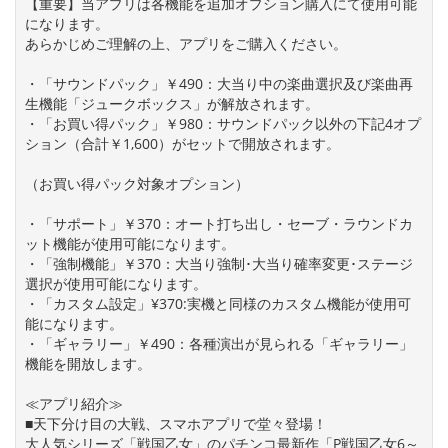
【重要】当アプリは各機能を追加オプション購入にて使用可能
になります。
あらかじめご理解の上、アプリをご購入ください。
・「サウンドパック」￥490：大当り中の楽曲選択及び楽曲再
生機能「ジュークボックス」が解放されます。
・「お買い得パック」￥980：サウンドパック以外の下記4オプ
ション（合計￥1,600）がセットで開放されます。
（お買い得パック対象オプション）
・「サポート」￥370：オート打ち出し・セーブ・ラウンドカ
ット機能が使用可能になります。
・「強制機能」￥370：大当り強制･大当り確率変更･ステージ
選択が使用可能になります。
・「カスタム設定」¥370:実機と同様のカスタム機能が使用可
能になります。
・「ギャラリー」￥490：各種演出が見られる「ギャラリー」
機能を開放します。
≪アプリ紹介≫
■天下分け目の大戦、スマホアプリで堂々登場！
大人気シリーズ「戦国乙女」のパチンコ最新作「P戦国乙女6～